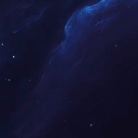
涂鸦Zigbee家用无线可燃气体探测器 QG-05ZT
涂鸦ZIGBEE广角红外人体感
涂鸦Zigbee独立式光电感烟火灾探测报警器 YG-09ZT