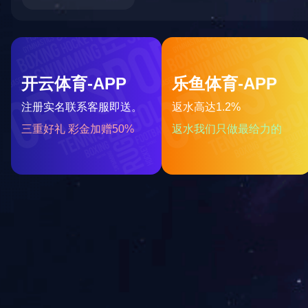
涂鸦报警主机
涂鸦WIFI报警
涂鸦Zigbee报警
华体会·官方版网站登录入
口-华体会（中国）
华体会·官方版网站登录入口-华体会
（中国）
全国免费服务热线：400-6288-007
公司电话：0755-2788 9940
企业邮箱：info@yl007.com
公司地址：深圳市宝安区石岩街道建
兴路海谷科技大厦T4栋7楼