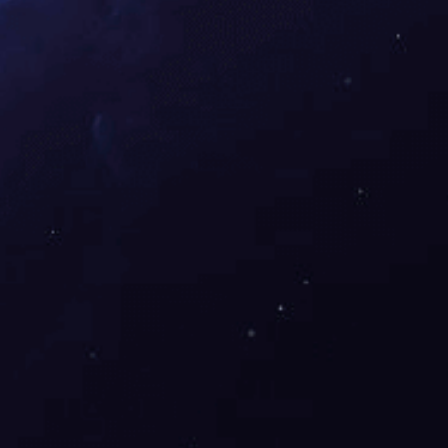
应探测器
涂鸦ZIGBEE无线智能门磁 门窗防盗报警器 MC-01ZT
涂鸦Zigbee 一氧化碳探测器 智能气感CO-01ZT
涂鸦WiFi紧急求救按钮医院养老院手动拉绳报警器SOS-WT03