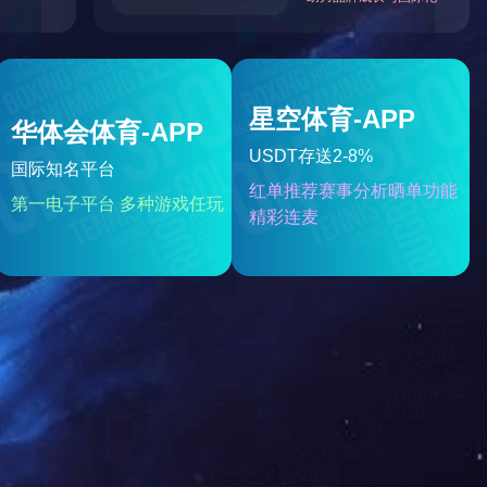
wifi+433涂鸦居家安防报警器套装 B2B/B2C专供 WS-02
涂鸦wifi红外人体入侵感应报警探测器HW-W06
在
线
客
服