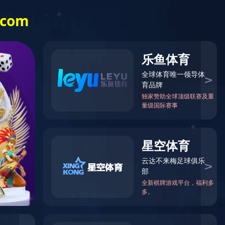
|
|
|
网站地图
|
全国咨询热线：
400-6288-007
采购需求