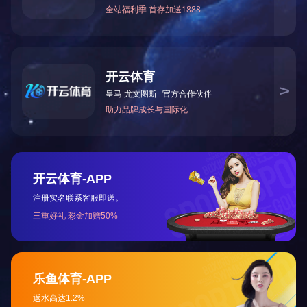
心进行产品研发与制造的同时，企业不惜成本培养员工，通过创造
团结友爱的工作环境，激励员工的积极性、创造力，倾情培育“专
业、敬业、协作、高效”的精英团队。公司充分发扬“以人为本、
尊重人才”的人力资源发展理念，努力为员工提供丰富的文娱活动
创造条件，为员工提供最大的奋斗舞台，让员工通过坚持不懈的努
力，获得更多晋升空间，与公司共同成长。
驰通达人心怀激情和梦想，为实现人们的安全需求而持续奋斗、开
拓未来!
联系电话：400-6288-007
销售热线：186 8875 7638 熊总监
公司邮箱：info@yl007.com
公司地址：深圳市宝安区石岩街道建兴路海谷科技大厦T4栋7楼
Copyright© 1998-2025 华体会·官方版网站登录入口-华体会（中国）