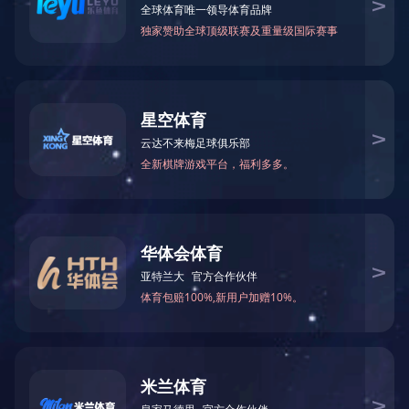
驰通达以技术创新为企业发展的基石，通过持续提高研发创新能
力，致力于引领行业技术的突破与发展，先后研制出数百个创新产
品，获得近百项专利及软件著作权，荣获国际国内逾百项资质荣
誉。根据市场发展需要，在技术创新和企业管理方面不断探索和自
我完善，现已形成一套严密、高效的研发、生产、服务组织体系，
为企业永续经营奠定了坚实的基础。