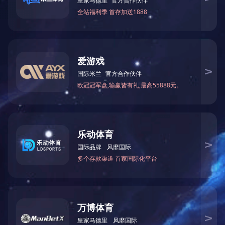
公司在江门建立全新的工业厂房，拥有全系列的生产配套设备，打
造了一站式的研发制造基地，产能和效率大为提升，产品质量得到
全面管控，各项产品已全面通过CCC、CCCF、CE、FCC、
ISO9001、RoHS等相关认证，与全球多个品牌建立长期紧密合作关
系。
公司高度重视企业文化建设，在行业和社区率先建立企业党支部，
先后被深圳市民营工委、南山区委评为“先进基层党组织”。在潜