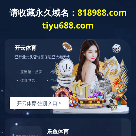
养老报警
联系电话：400-6288-007
销售热线：186 8875 7638 熊总监
公司邮箱：info@yl007.com