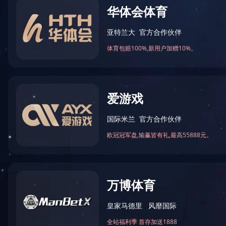
热门产品：
SOS紧急呼叫报警器
NB烟感报警器
NB燃气
涂鸦报警
涂鸦报警