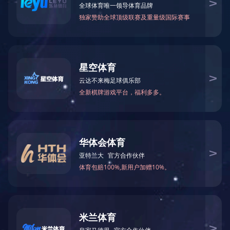
LORA远距离无线门磁门窗防盗报警探测器
Lora红外报警器 远距离无线红外人体入侵感应探测器
LORA烟雾报警器超远距离传输防火灾CCCF消防认证烟雾探测器
LORA老人小孩一键紧急呼叫报警器按钮
联系电话：400-6288-007
销售热线：186 8875 7638 熊总监
公司邮箱：info@yl007.com
公司地址：深圳市宝安区石岩街道建兴路海谷科技大厦T4栋7楼
Copyright© 1998-2025 华体会·官方版网站登录入口-华体会（中国）
备案号：